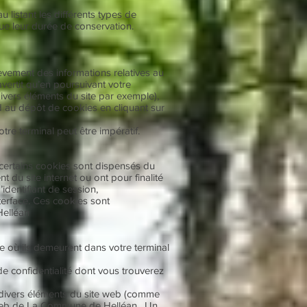
 listant les différents types de
que leur durée de conservation.
vement des informations relatives au
vertit qu’en poursuivant votre
vers éléments du site par exemple),
d au dépôt de cookies en cliquant sur
tre terminal peut être impératif.
certains cookies sont dispensés du
 du site internet ou ont pour finalité
identifiant de session,
terface. Ces cookies sont
Helléan
re où ils demeurent dans votre terminal
 de confidentialité dont vous trouverez
de divers éléments du site web (comme
e web de La Commune de Helléan . Un