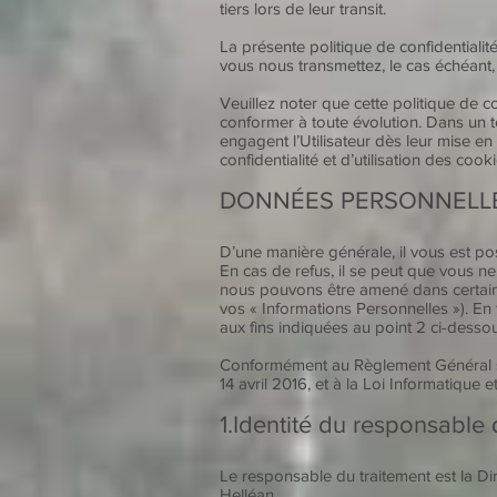
tiers lors de leur transit.
La présente politique de confidentiali
vous nous transmettez, le cas échéant, l
Veuillez noter que cette politique de 
conformer à toute évolution. Dans un te
engagent l’Utilisateur dès leur mise en
confidentialité et d’utilisation des co
DONNÉES PERSONNELL
D’une manière générale, il vous est po
En cas de refus, il se peut que vous ne
nous pouvons être amené dans certain
vos « Informations Personnelles »). En
aux fins indiquées au point 2 ci-dessou
Conformément au Règlement Général su
14 avril 2016, et à la Loi Informatique
1.Identité du responsable 
Le responsable du traitement est la D
Helléan