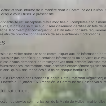
té définit et vous informe de la manière dont la Commune de Helléan ut
orsque vous utilisez le présent site.
confidentialité est susceptible d’être modifiée ou complétée à tout m
l cas, la date de sa mise à jour sera clairement identifiée en tête de l
 ligne. Il convient par conséquent que l’Utilisateur consulte régulièrem
okies afin de prendre connaissance de ses éventuelles modifications.
ES
ssible de visiter notre site sans communiquer aucune information per
 puissiez pas bénéficier de certaines informations ou services que vou
s cas à vous demander de renseigner vos nom, prénom, adresse mail
 fournissant ces informations, vous acceptez expressément qu’elles so
s ainsi qu’aux fins rappelées à la fin de chaque formulaire.
r la Protection des Données (General Data Protection Régulation) a
 et Libertés du 6 janvier 1978 modifiée, la Commune de Helléan vous in
du traitement
irection du service communication de la Mairie de Helléan
mairiehelle