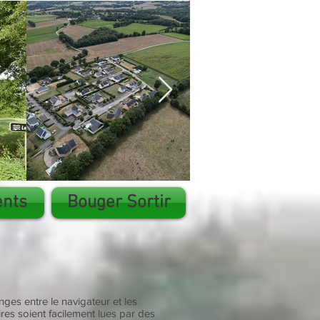
nts
Bouger Sortir
ges entre le navigateur et les
res soient facilement lues par des