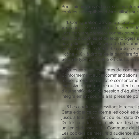
Pour mieux vous éclairer sur les inform
cookies susceptibles d’être utilisés su
1. Configuration de vos préférences 
Vous pouvez accepter ou refuser le d
Lors de votre première connexion sur 
dépôt de cookies et de technologies si
navigation sur le site web de La Comm
vous acceptez le dépôt de cookies sur
l’icône « X » à droite de la bannière fi
Selon le type de cookie en cause, le re
2.Les cookies exemptés de consen
Conformément aux recommandations de 
recueil préalable de votre consentemen
exclusive de permettre ou faciliter la 
d’authentification, de session d’équil
intégralement soumis à la présente po
3.Les cookies nécessitant le recueil
Cette exigence concerne les cookies ém
jusqu’à leur effacement ou leur date d’
De tels cookies étant émis par des tiers
un lien ci-dessous. La Commune de Hel
Les cookies de mesure d’audience établ
les contenus/pages que vous avez visi