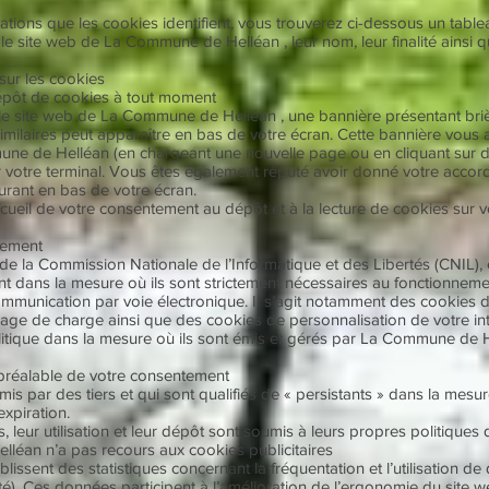
ations que les cookies identifient, vous trouverez ci-dessous un tableau
r le site web de La Commune de Helléan , leur nom, leur finalité ainsi 
sur les cookies
épôt de cookies à tout moment
le site web de La Commune de Helléan , une bannière présentant briè
milaires peut apparaître en bas de votre écran. Cette bannière vous a
une de Helléan (en chargeant une nouvelle page ou en cliquant sur di
 votre terminal. Vous êtes également réputé avoir donné votre accor
gurant en bas de votre écran.
cueil de votre consentement au dépôt et à la lecture de cookies sur vo
tement
la Commission Nationale de l’Informatique et des Libertés (CNIL), 
t dans la mesure où ils sont strictement nécessaires au fonctionnement
communication par voie électronique. Il s’agit notamment des cookies d’
ibrage de charge ainsi que des cookies de personnalisation de votre in
litique dans la mesure où ils sont émis et gérés par La Commune de 
 préalable de votre consentement
is par des tiers et qui sont qualifiés de « persistants » dans la mesu
expiration.
, leur utilisation et leur dépôt sont soumis à leurs propres politiques
léan n’a pas recours aux cookies publicitaires
issent des statistiques concernant la fréquentation et l’utilisation 
té). Ces données participent à l’amélioration de l’ergonomie du sit