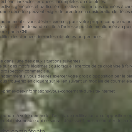
 échéant inexactes, erronées, incomplètes ou obsolètes.
ectives générales et particulières relatives au sort des données à ca
ersonne décédée peuvent exiger de prendre en considération le décès
 notamment si vous désirez exercer, pour votre propre compte ou po
r le biais d’une demande écrite à l’adresse postale mentionnée au point
boré par la CNIL.
/rectifier-des-donnees-inexactes-obsoletes-ou-perimees
ue dans l’une des deux situations suivantes :
é sur des motifs légitimes ; ou lorsque l’exercice de ce droit vise à fa
 de prospection commerciale.
notamment si vous désirez exercer votre droit d’opposition par le bi
vous trouverez en cliquant sur le lien suivant un modèle de courrier él
/supprimer-des-informations-vous-concernant-dun-site-internet
ondre à votre demande d’accès, de rectification ou d’opposition o
 délai raisonnable qui ne saurait dépasser 1 mois à compter de la r
orité compétente