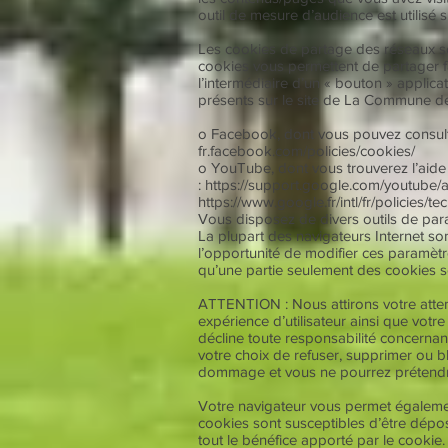
outil de mesure d’audience est utilisé su
Les cookies de partage des réseaux so
cookies vous permettent de partager f
l’intermédiaire d’un « bouton » applic
présents sur le site de La Commune de
o Facebook, dont vous pouvez consulter
fr.facebook.com/policies/cookies/
o YouTube, dont vous trouverez l’aide 
:
https://support.google.com/youtube/
https://www.google.fr/intl/fr/policies/t
Vous disposez de divers outils de pa
La plupart des navigateurs Internet so
l’opportunité de modifier ces paramèt
qu’une partie seulement des cookies so
ATTENTION : Nous attirons votre attent
expérience d’utilisateur ainsi que vot
décline toute responsabilité concernan
votre choix de refuser, supprimer ou 
dommage et vous ne pourrez prétendre
Votre navigateur vous permet égalemen
cookies sont susceptibles d’être dépos
tout le bénéfice apporté par le cookie.