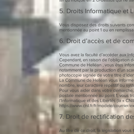
5. Droits Informatique et L
Vous disposez des droits suivants con
mentionnée au point 1 ou en remplissant
6. Droit d’accès et de c
Vous avez la faculté d’accéder aux In
Cependant, en raison de l’obligation d
Commune de Helléan , vous êtes inform
notamment par la production d’un scan 
photocopie signée de votre titre d’ide
La Commune de Helléan vous informe qu
nombre, leur caractère répétitif ou sys
Pour vous aider dans votre démarche, 
postale mentionnée au point 1, vous tr
l’Informatique et des Libertés (la « CNIL
https://www.cnil.fr/fr/modele/courrier/
7. Droit de rectification 
Au titre de ce droit, la législation vou