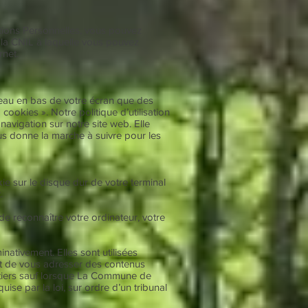
tions Personnelles, vous pouvez
 la CNIL à laquelle vous pouvez
rnet.
eau en bas de votre écran que des
ookies ». Notre politique d’utilisation
vigation sur notre site web. Elle
ous donne la marche à suivre pour les
e sur le disque dur de votre terminal
.
 de reconnaître votre ordinateur, votre
nativement. Elles sont utilisées
 et de vous adresser des contenus
e tiers sauf lorsque La Commune de
se par la loi, sur ordre d’un tribunal