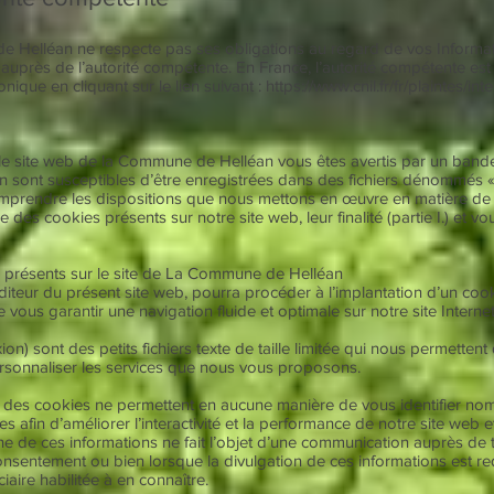
 Helléan ne respecte pas ses obligations au regard de vos Informa
uprès de l’autorité compétente. En France, l’autorité compétente est
ique en cliquant sur le lien suivant :
https://www.cnil.fr/fr/plaintes/inte
 le site web de la Commune de Helléan vous êtes avertis par un band
on sont susceptibles d’être enregistrées dans des fichiers dénommés « c
rendre les dispositions que nous mettons en œuvre en matière de na
es cookies présents sur notre site web, leur finalité (partie I.) et v
s présents sur le site de La Commune de Helléan
teur du présent site web, pourra procéder à l’implantation d’un cooki
de vous garantir une navigation fluide et optimale sur notre site Internet
n) sont des petits fichiers texte de taille limitée qui nous permettent
ersonnaliser les services que nous vous proposons.
is des cookies ne permettent en aucune manière de vous identifier nomi
 afin d’améliorer l’interactivité et la performance de notre site web
une de ces informations ne fait l’objet d’une communication auprès d
sentement ou bien lorsque la divulgation de ces informations est requi
iaire habilitée à en connaître.