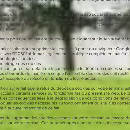
r le présent site internet :
ciaux sont émis et gérés par l’éditeur du réseau social concerné. So
acilement une partie du contenu publié sur le site de La Commune d
atif de partage selon le réseau social concerné. Deux types de cooki
 Helléan :
 la politique en matière de cookies en cliquant sur le lien suivant :
h
nécessaire pour supprimer les cookies à partir du navigateur Google 
answer/32050?hl=fr
mais également la politique complète en matière de
echnologies/cookies/
ramétrage des cookies
nt configurés par défaut de façon à ce que le dépôt de cookies soit au
res standards de manière à ce que l’ensemble des cookies soit rejet
it acceptée ou refusée en fonction de leur émetteur.
ion sur le fait que le refus du dépôt de cookies sur votre terminal es
re accès à certains services ou fonctionnalités du présent site web. 
t les conséquences liées à la dégradation de vos conditions de naviga
bloquer les cookies nécessaires au fonctionnement du site. Ces consé
 à aucune indemnité de ce fait.
t de supprimer les cookies existants sur votre terminal ou encore d
és sur votre terminal. Ces paramétrages n’ont pas d’incidence sur vo