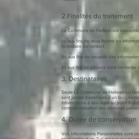
2.Finalités du traitement
La Commune de Helléan est susceptible
(a) aux fins de vous fournir les infor
formulaire de contact.
(b) aux fins de recueillir des informat
(c) aux fins de pouvoir vous contacte
3. Destinataires
Seule La Commune de Helléan est destin
sont jamais transmises à un tiers, non
informations à leur sujet au point 7 c
commercialisation des données personne
4. Durée de conservation
Vos Informations Personnelles sont co
tel qu’indiqué en 2 ci-dessus qui ne sa