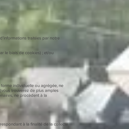
’informations traitées par notre
r le biais de cookies) ; et/ou
.
 forme individuelle ou agrégée, ne
 (vous trouverez de plus amples
enaires, ne procèdent à la
pondant à la finalité de la collecte