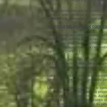
Si vous considérez que La Commune de
adresser une plainte ou une demande a
adresser une demande par voie électron
POLITIQUE RELATIVE AUX COOKIES
Lors de votre première connexion sur
informations relatives à votre navigati
des cookies vous permet de mieux comp
vous informe notamment sur l’ensemble d
paramétrer (partie II.)
Informations générales sur les cookie
La Commune de Helléan , en tant qu’édi
(ordinateur, tablette, mobile etc.) afin 
Les « cookies » (ou témoins de connexio
tablette ou votre mobile aux fins de p
Les informations recueillies par le bia
exclusivement pour nos besoins propres
adaptés à vos centres d’intérêts. Auc
Helléan a obtenu au préalable votre con
ou toute autorité administrative ou judic