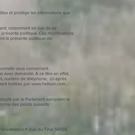
ilise et protège les informations que
oment; notamment en vue de se
a présente politique. Ces modifications
ent la présente politique de
sonnelle vous concernant.
s avez demandé. A ce titre en effet,
, numéro de téléphone, (ci-après
ient traitées par
www.hellean.com
,
dopté par le Parlement européen le
forme des points suivants :
an@wanadoo.fr
(rue du Tihel 56120