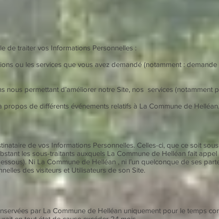
 de traiter vos Informations Personnelles :
mations ou les services que vous avez demandé (notamment : demande d
ions nous permettant d’améliorer notre Site, nos services (notamment pa
r à propos de différents événements relatifs à La Commune de Helléan
ataire de vos Informations Personnelles. Celles-ci, que ce soit sous
obstant les sous-traitants auxquels La Commune de Helléan fait appel
i-dessous). Ni La Commune de Helléan , ni l’un quelconque de ses part
lles des visiteurs et Utilisateurs de son Site.
nservées par La Commune de Helléan uniquement pour le temps corres
urait en tout état de cause excéder 24 mois.