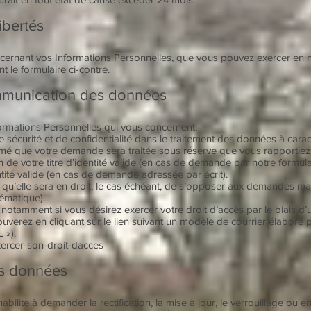
ibertés
cernant vos Informations Personnelles, que vous pouvez exercer en no
 le formulaire ci-contre.
ommunication des données
formations Personnelles qui vous concernent.
e sécurité et de confidentialité dans le traitement des données à car
é que votre demande sera traitée sous réserve que vous rapportiez l
de votre titre d’identité valide (en cas de demande par notre formula
ntité valide (en cas de demande adressée par écrit).
’elle sera en droit, le cas échéant, de s’opposer aux demandes man
tématique).
notamment si vous désirez exercer votre droit d’accès par le biais d’
ouverez en cliquant sur le lien suivant un modèle de courrier élaboré
 »).
exercer-son-droit-dacces
des données
s habilite à demander la rectification, la mise à jour, le verrouillage 