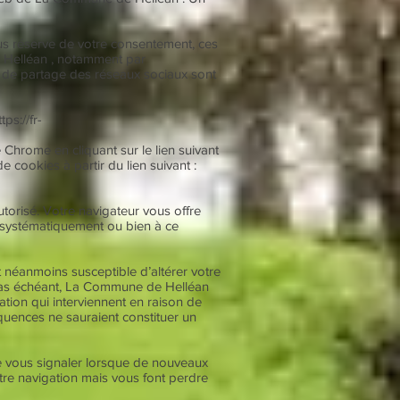
us réserve de votre consentement, ces
e Helléan , notamment par
es de partage des réseaux sociaux sont
ttps://fr-
Chrome en cliquant sur le lien suivant
 cookies à partir du lien suivant :
torisé. Votre navigateur vous offre
é systématiquement ou bien à ce
t néanmoins susceptible d’altérer votre
Le cas échéant, La Commune de Helléan
tion qui interviennent en raison de
quences ne sauraient constituer un
e vous signaler lorsque de nouveaux
tre navigation mais vous font perdre