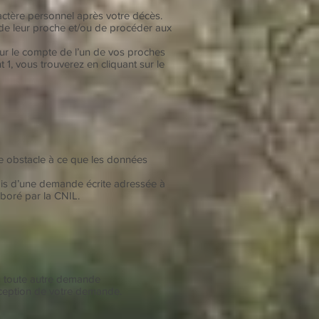
ractère personnel après votre décès.
 de leur proche et/ou de procéder aux
ur le compte de l’un de vos proches
 1, vous trouverez en cliquant sur le
ire obstacle à ce que les données
ais d’une demande écrite adressée à
aboré par la CNIL.
u toute autre demande
éception de votre demande.