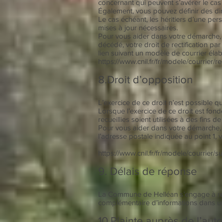
concernant qui peuvent s’avérer le cas
Également, vous pouvez définir des dir
Le cas échéant, les héritiers d’une p
mises à jour nécessaires.
Pour vous aider dans votre démarche,
décédé, votre droit de rectification pa
lien suivant un modèle de courrier éla
https://www.cnil.fr/fr/modele/courrier
8.Droit d’opposition
L’exercice de ce droit n’est possible q
Lorsque l’exercice de ce droit est fond
recueillies soient utilisées à des fins
Pour vous aider dans votre démarche, 
l’adresse postale indiquée au point 1, 
https://www.cnil.fr/fr/modele/courrier
9. Délais de réponse
La Commune de Helléan s’engage à rép
complémentaire d’informations dans un
10.Plainte auprès de l’aut