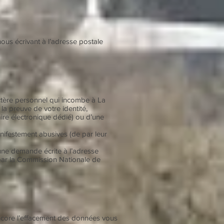
us écrivant à l’adresse postale
actère personnel qui incombe à La
a preuve de votre identité,
ire électronique dédié) ou d’une
ifestement abusives (de par leur
une demande écrite à l’adresse
 par la Commission Nationale de
ou encore l’effacement des données vous