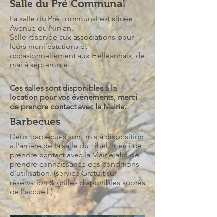
Salle du Pré Communal
La salle du Pré communal est située
Avenue du Ninian.
Salle réservée aux associations pour
leurs manifestations et
occasionnellement aux Helléannais, de
mai à septembre.
Ces salles sont disponibles à la
location pour vos événements, merci
de prendre contact avec la Mairie.
Barbecues
Deux barbecues sont mis à disposition
à l'arrière de la salle du Tihel, merci de
prendre contact avec la Mairie afin de
prendre connaissance des conditions
d'utilisation. (service Gratuit sur
réservation & grilles disponibles auprès
de l'accueil.)